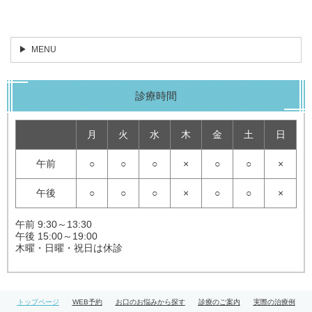
MENU
診療時間
月
火
水
木
金
土
日
午前
○
○
○
×
○
○
×
午後
○
○
○
×
○
○
×
午前 9:30～13:30
午後 15:00～19:00
木曜・日曜・祝日は休診
トップページ
WEB予約
お口のお悩みから探す
診療のご案内
実際の治療例