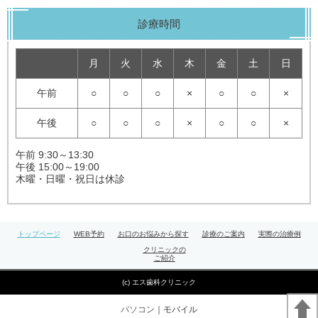
診療時間
月
火
水
木
金
土
日
午前
○
○
○
×
○
○
×
午後
○
○
○
×
○
○
×
午前 9:30～13:30
午後 15:00～19:00
木曜・日曜・祝日は休診
トップページ
WEB予約
お口のお悩みから探す
診療のご案内
実際の治療例
クリニックの
ご紹介
(c) エス歯科クリニック
パソコン
｜モバイル